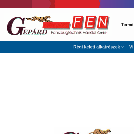
Skip
to
content
Termé
Régi keleti alkatrészek
Vi