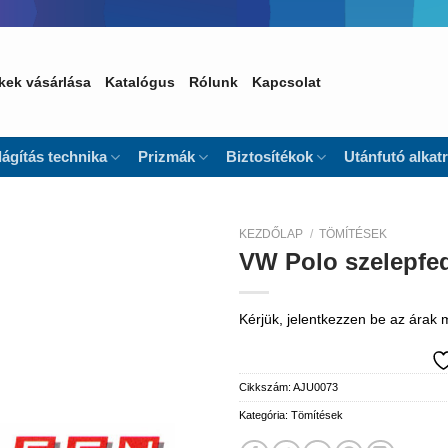
kek vásárlása
Katalógus
Rólunk
Kapcsolat
lágítás technika
Prizmák
Biztosítékok
Utánfutó alkat
KEZDŐLAP
/
TÖMÍTÉSEK
VW Polo szelepfe
Kedvencekhez
Kérjük, jelentkezzen be az árak
Cikkszám:
AJU0073
Kategória:
Tömítések