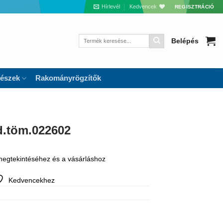
Hírlevél
Kedvencek
REGISZTRÁCIÓ
Keresés
Belépés
a
következőre:
részek
Rakományrögzítők
d.töm.022602
 megtekintéséhez és a vásárláshoz
Kedvencekhez