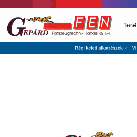
Skip
to
content
Termé
Régi keleti alkatrészek
Vi