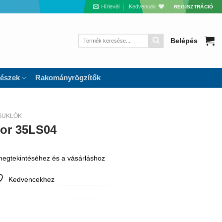
Hírlevél
Kedvencek
REGISZTRÁCIÓ
Keresés
Belépés
a
következőre:
részek
Rakományrögzítők
SUKLÓK
tor 35LS04
 megtekintéséhez és a vásárláshoz
Kedvencekhez