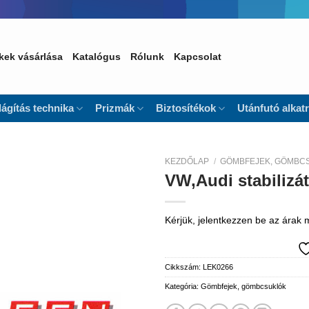
kek vásárlása
Katalógus
Rólunk
Kapcsolat
lágítás technika
Prizmák
Biztosítékok
Utánfutó alkat
KEZDŐLAP
/
GÖMBFEJEK, GÖMBC
VW,Audi stabilizá
Kedvencekhez
Kérjük, jelentkezzen be az árak
Cikkszám:
LEK0266
Kategória:
Gömbfejek, gömbcsuklók