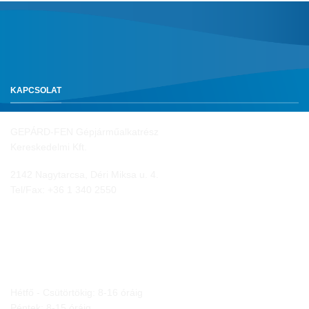
KAPCSOLAT
GEPÁRD-FEN Gépjárműalkatrész
Kereskedelmi Kft.
2142 Nagytarcsa, Déri Miksa u. 4.
Tel/Fax:
+36 1 340 2550
NYITVA TARTÁS
Hétfő - Csütörtökig: 8-16 óráig
Péntek: 8-15 óráig