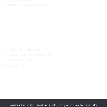
Szombat és Vasárnap: zárva
JOGI NYILATKOZATOK
Adatkezelési tájékoztató
Általános Szerződési Feltételek
Elállási nyilatkozat
Szállítási infók
Kedves Látogató! Tájékoztatjuk, hogy a honlap felhasználói