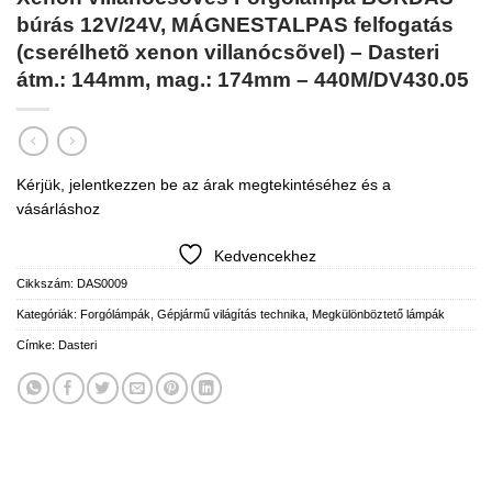
búrás 12V/24V, MÁGNESTALPAS felfogatás
(cserélhetõ xenon villanócsõvel) – Dasteri
átm.: 144mm, mag.: 174mm – 440M/DV430.05
Kérjük, jelentkezzen be az árak megtekintéséhez és a
vásárláshoz
Kedvencekhez
Cikkszám:
DAS0009
Kategóriák:
Forgólámpák
,
Gépjármű világítás technika
,
Megkülönböztető lámpák
Címke:
Dasteri