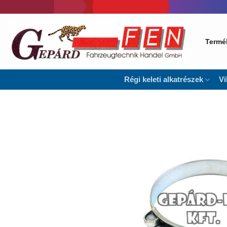
Skip
to
content
Termé
Régi keleti alkatrészek
Vi