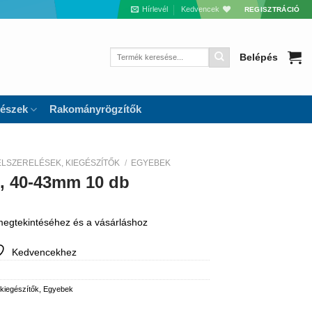
Hírlevél
Kedvencek
REGISZTRÁCIÓ
Keresés
Belépés
a
következőre:
részek
Rakományrögzítők
ELSZERELÉSEK, KIEGÉSZÍTŐK
/
EGYEBEK
, 40-43mm 10 db
 megtekintéséhez és a vásárláshoz
Kedvencekhez
 kiegészítők
,
Egyebek