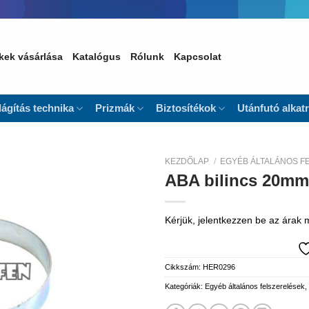
kek vásárlása
Katalógus
Rólunk
Kapcsolat
lágítás technika
Prizmák
Biztosítékok
Utánfutó alkat
KEZDŐLAP
/
EGYÉB ÁLTALÁNOS F
ABA bilincs 20mm
Kedvencekhez
Kérjük, jelentkezzen be az árak
Cikkszám:
HER0296
Kategóriák:
Egyéb általános felszerelések,