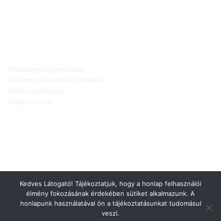
JOGI NYILATKOZATOK
Adatkezelési tájékoztató
Általános Szerződési Feltételek
Elállási nyilatkozat
Szállítási infók
Kedves Látogató! Tájékoztatjuk, hogy a honlap felhasználói
élmény fokozásának érdekében sütiket alkalmazunk. A
honlapunk használatával ön a tájékoztatásunkat tudomásul
veszi.
Weboldalt készítette: