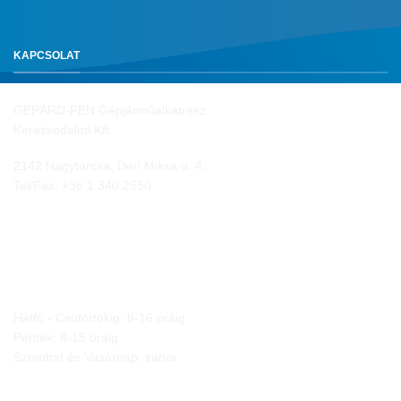
KAPCSOLAT
GEPÁRD-FEN Gépjárműalkatrész
Kereskedelmi Kft.
2142 Nagytarcsa, Déri Miksa u. 4.
Tel/Fax:
+36 1 340 2550
NYITVA TARTÁS
Hétfő - Csütörtökig: 8-16 óráig
Péntek: 8-15 óráig
Szombat és Vasárnap: zárva