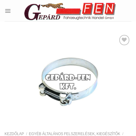
Skip
to
content
Kedvencekhez
KEZDŐLAP
/
EGYÉB ÁLTALÁNOS FELSZERELÉSEK, KIEGÉSZÍTŐK
/