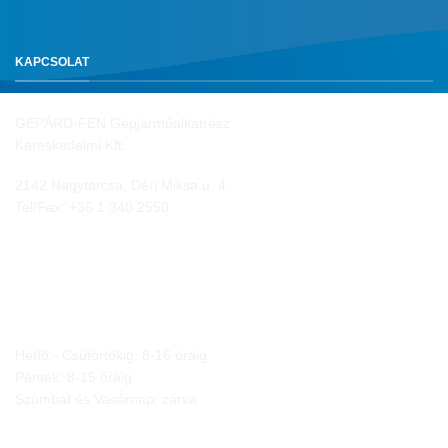
KAPCSOLAT
GEPÁRD-FEN Gépjárműalkatrész
Kereskedelmi Kft.
2142 Nagytarcsa, Déri Miksa u. 4.
Tel/Fax:
+36 1 340 2550
NYITVA TARTÁS
Hétfő - Csütörtökig: 8-16 óráig
Péntek: 8-15 óráig
Szombat és Vasárnap: zárva