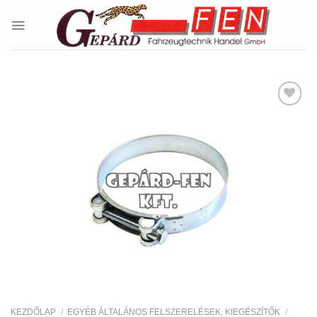
Skip
to
content
Kedvencekhez
KEZDŐLAP
/
EGYÉB ÁLTALÁNOS FELSZERELÉSEK, KIEGÉSZÍTŐK
/