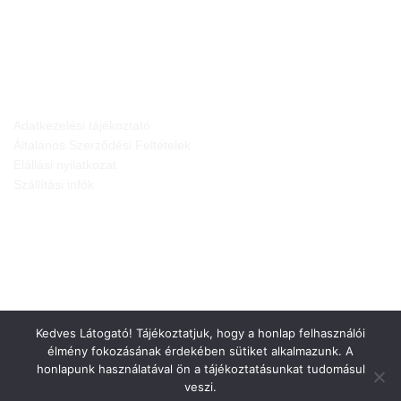
JOGI NYILATKOZATOK
Adatkezelési tájékoztató
Általános Szerződési Feltételek
Elállási nyilatkozat
Szállítási infók
Kedves Látogató! Tájékoztatjuk, hogy a honlap felhasználói
élmény fokozásának érdekében sütiket alkalmazunk. A
honlapunk használatával ön a tájékoztatásunkat tudomásul
veszi.
Weboldalt készítette: