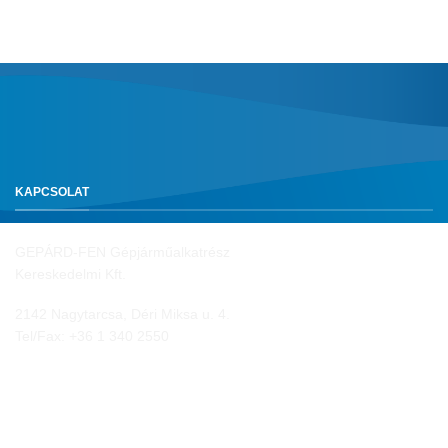
KAPCSOLAT
GEPÁRD-FEN Gépjárműalkatrész
Kereskedelmi Kft.
2142 Nagytarcsa, Déri Miksa u. 4.
Tel/Fax:
+36 1 340 2550
NYITVA TARTÁS