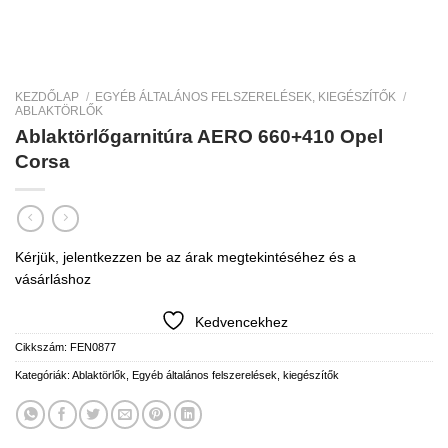
KEZDŐLAP
/
EGYÉB ÁLTALÁNOS FELSZERELÉSEK, KIEGÉSZÍTŐK
/
ABLAKTÖRLŐK
Ablaktörlőgarnitúra AERO 660+410 Opel
Corsa
Kérjük, jelentkezzen be az árak megtekintéséhez és a
vásárláshoz
Kedvencekhez
Cikkszám:
FEN0877
Kategóriák:
Ablaktörlők
,
Egyéb általános felszerelések, kiegészítők