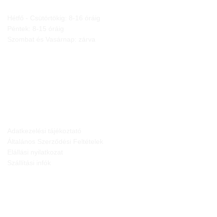
Hétfő - Csütörtökig: 8-16 óráig
Péntek: 8-15 óráig
Szombat és Vasárnap: zárva
JOGI NYILATKOZATOK
Adatkezelési tájékoztató
Általános Szerződési Feltételek
Elállási nyilatkozat
Szállítási infók