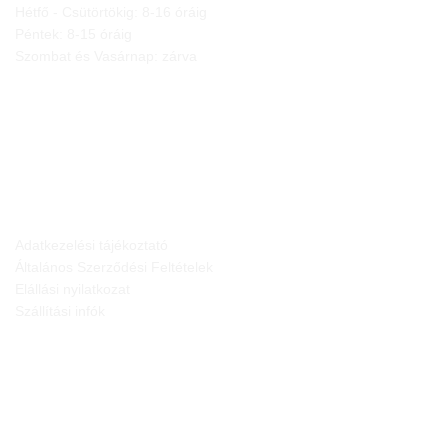
Hétfő - Csütörtökig: 8-16 óráig
Péntek: 8-15 óráig
Szombat és Vasárnap: zárva
JOGI NYILATKOZATOK
Adatkezelési tájékoztató
Általános Szerződési Feltételek
Elállási nyilatkozat
Szállítási infók