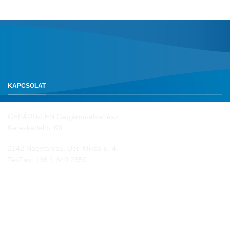
KAPCSOLAT
GEPÁRD-FEN Gépjárműalkatrész
Kereskedelmi Kft.
2142 Nagytarcsa, Déri Miksa u. 4.
Tel/Fax:
+36 1 340 2550
NYITVA TARTÁS