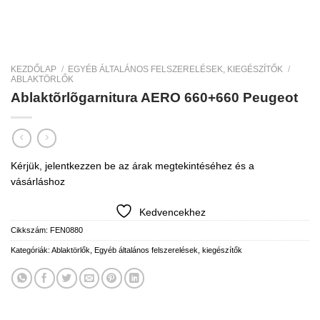
KEZDŐLAP
/
EGYÉB ÁLTALÁNOS FELSZERELÉSEK, KIEGÉSZÍTŐK
/
ABLAKTÖRLŐK
Ablaktõrlõgarnitura AERO 660+660 Peugeot
Kérjük, jelentkezzen be az árak megtekintéséhez és a
vásárláshoz
Kedvencekhez
Cikkszám:
FEN0880
Kategóriák:
Ablaktörlők
,
Egyéb általános felszerelések, kiegészítők