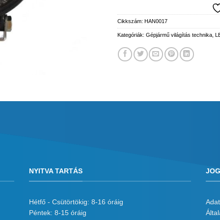
Cikkszám:
HAN0017
Kategóriák:
Gépjármű világítás technika
,
L
NYITVA TARTÁS
JOG
Hétfő - Csütörtökig: 8-16 óráig
Adat
Péntek: 8-15 óráig
Álta