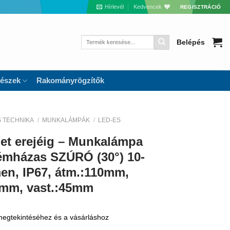
Hírlevél
Kedvencek
REGISZTRÁCIÓ
Keresés
Belépés
a
következőre:
részek
Rakományrögzítők
S TECHNIKA
/
MUNKALÁMPÁK
/
LED-ES
let erejéig – Munkalámpa
mházas SZÚRÓ (30°) 10-
en, IP67, átm.:110mm,
8mm, vast.:45mm
 megtekintéséhez és a vásárláshoz