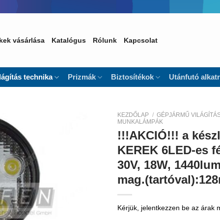
kek vásárlása
Katalógus
Rólunk
Kapcsolat
lágítás technika
Prizmák
Biztosítékok
Utánfutó alkat
KEZDŐLAP
/
GÉPJÁRMŰ VILÁGÍTÁ
MUNKALÁMPÁK
!!!AKCIÓ!!! a kész
Kedvencekhez
KEREK 6LED-es fé
30V, 18W, 1440lum
mag.(tartóval):12
Kérjük, jelentkezzen be az árak