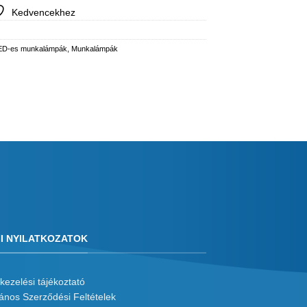
Kedvencekhez
ED-es munkalámpák
,
Munkalámpák
I NYILATKOZATOK
kezelési tájékoztató
lános Szerződési Feltételek