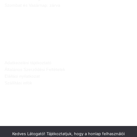
Szombat és Vasárnap: zárva
JOGI NYILATKOZATOK
Adatkezelési tájékoztató
Általános Szerződési Feltételek
Elállási nyilatkozat
Szállítási infók
Kedves Látogató! Tájékoztatjuk, hogy a honlap felhasználói