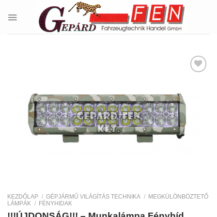
Skip
to
content
Kedvencekhez
KEZDŐLAP
/
GÉPJÁRMŰ VILÁGÍTÁS TECHNIKA
/
MEGKÜLÖNBÖZTETŐ
LÁMPÁK
/
FÉNYHIDAK
!!!ÚJDONSÁG!!! – Munkalámpa Fényhíd