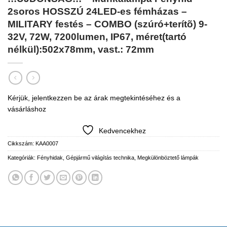
2soros HOSSZÚ 24LED-es fémházas –
MILITARY festés – COMBO (szúró+terítõ) 9-
32V, 72W, 7200lumen, IP67, méret(tartó
nélkül):502x78mm, vast.: 72mm
Kérjük, jelentkezzen be az árak megtekintéséhez és a
vásárláshoz
Kedvencekhez
Cikkszám:
KAA0007
Kategóriák:
Fényhidak
,
Gépjármű világítás technika
,
Megkülönböztető lámpák