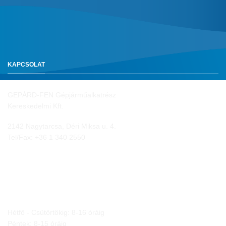
KAPCSOLAT
GEPÁRD-FEN Gépjárműalkatrész
Kereskedelmi Kft.
2142 Nagytarcsa, Déri Miksa u. 4.
Tel/Fax:
+36 1 340 2550
NYITVA TARTÁS
Hétfő - Csütörtökig: 8-16 óráig
Péntek: 8-15 óráig