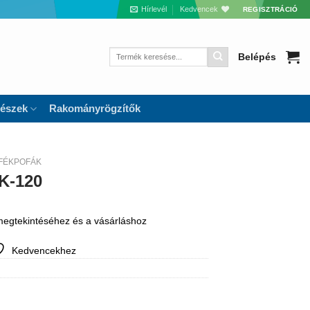
Hírlevél
Kedvencek
REGISZTRÁCIÓ
Keresés
Belépés
a
következőre:
részek
Rakományrögzítők
FÉKPOFÁK
K-120
 megtekintéséhez és a vásárláshoz
Kedvencekhez