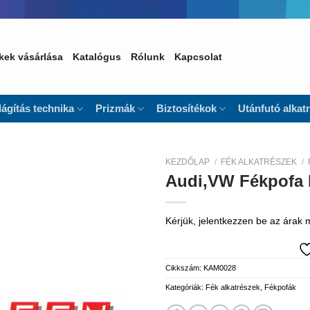
kek vásárlása
Katalógus
Rólunk
Kapcsolat
lágítás technika
Prizmák
Biztosítékok
Utánfutó alkat
KEZDŐLAP
/
FÉK ALKATRÉSZEK
/
Audi,VW Fékpofa 
Kedvencekhez
Kérjük, jelentkezzen be az árak
Cikkszám:
KAM0028
Kategóriák:
Fék alkatrészek
,
Fékpofák