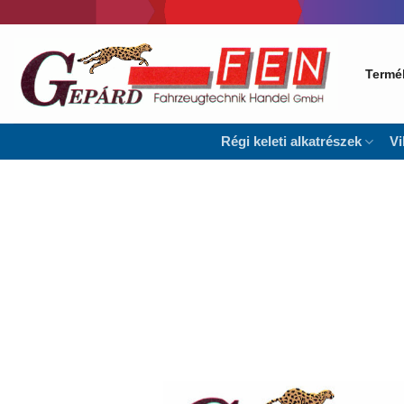
Skip
to
content
Termé
Régi keleti alkatrészek
Vi