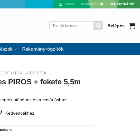
Hírlevél
Kedvencek
REGISZTRÁCIÓ
Keresés
Belépés
a
következőre:
részek
Rakományrögzítők
EGYÉB FÉKALKATRÉSZEK
es PIROS + fekete 5,5m
 megtekintéséhez és a vásárláshoz
Kedvencekhez
atrészek