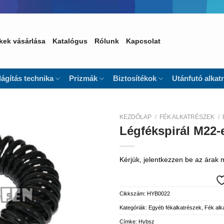
kek vásárlása
Katalógus
Rólunk
Kapcsolat
lágítás technika
Prizmák
Biztosítékok
Utánfutó alkat
KEZDŐLAP
/
FÉK ALKATRÉSZEK
/
Légfékspirál M22-
Kedvencekhez
Kérjük, jelentkezzen be az árak
Cikkszám:
HYB0022
Kategóriák:
Egyéb fékalkatrészek
,
Fék alk
Címke:
Hybsz