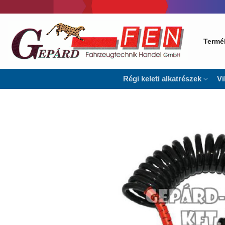
Skip
to
content
Termé
Régi keleti alkatrészek
Vi