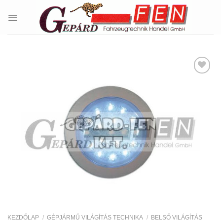
Skip
to
content
Kedvencekhez
KEZDŐLAP
/
GÉPJÁRMŰ VILÁGÍTÁS TECHNIKA
/
BELSŐ VILÁGÍTÁS