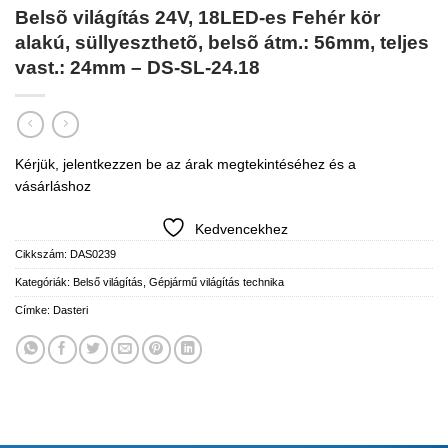
Belsõ világítás 24V, 18LED-es Fehér kör
alakú, süllyeszthetõ, belsõ átm.: 56mm, teljes
vast.: 24mm – DS-SL-24.18
Kérjük, jelentkezzen be az árak megtekintéséhez és a
vásárláshoz
Kedvencekhez
Cikkszám:
DAS0239
Kategóriák:
Belső világítás
,
Gépjármű világítás technika
Címke:
Dasteri