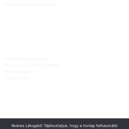
Szombat és Vasárnap: zárva
JOGI NYILATKOZATOK
Adatkezelési tájékoztató
Általános Szerződési Feltételek
Elállási nyilatkozat
Szállítási infók
Kedves Látogató! Tájékoztatjuk, hogy a honlap felhasználói