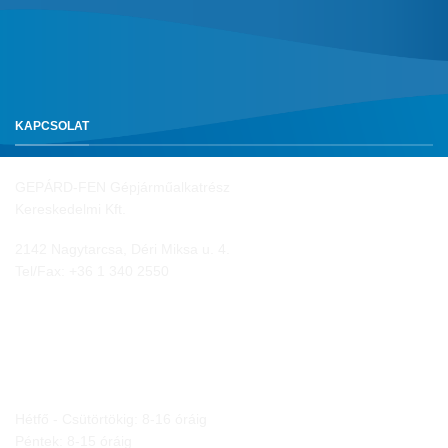
KAPCSOLAT
GEPÁRD-FEN Gépjárműalkatrész
Kereskedelmi Kft.
2142 Nagytarcsa, Déri Miksa u. 4.
Tel/Fax:
+36 1 340 2550
NYITVA TARTÁS
Hétfő - Csütörtökig: 8-16 óráig
Péntek: 8-15 óráig