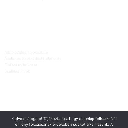
JOGI NYILATKOZATOK
Adatkezelési tájékoztató
Általános Szerződési Feltételek
Elállási nyilatkozat
Szállítási infók
Kedves Látogató! Tájékoztatjuk, hogy a honlap felhasználói
élmény fokozásának érdekében sütiket alkalmazunk. A