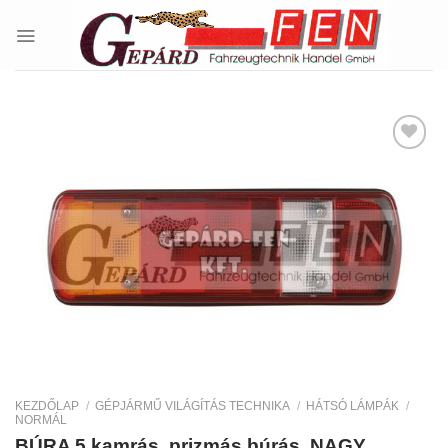
Skip
to
content
Kedvencekhez
KEZDŐLAP
/
GÉPJÁRMŰ VILÁGÍTÁS TECHNIKA
/
HÁTSÓ LÁMPÁK
/
NORMÁL
BÚRA 5 kamrás, prizmás búrás, NAGY