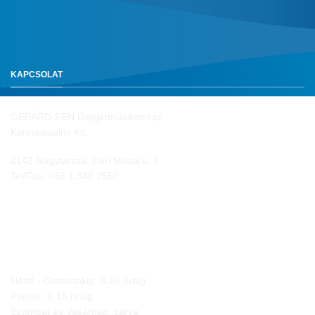
KAPCSOLAT
GEPÁRD-FEN Gépjárműalkatrész
Kereskedelmi Kft.
2142 Nagytarcsa, Déri Miksa u. 4.
Tel/Fax:
+36 1 340 2550
NYITVA TARTÁS
Hétfő - Csütörtökig: 8-16 óráig
Péntek: 8-15 óráig
Szombat és Vasárnap: zárva