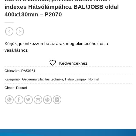
indexes Hátsólámpához BAL/JOBB oldal
400x130mm – P2070
Kérjük, jelentkezzen be az árak megtekintéséhez és a
vásárláshoz
Kedvencekhez
Cikkszám:
DAS0161
Kategóriák:
Gépjármű világítás technika
,
Hátsó Lámpák
,
Normál
Címke:
Dasteri