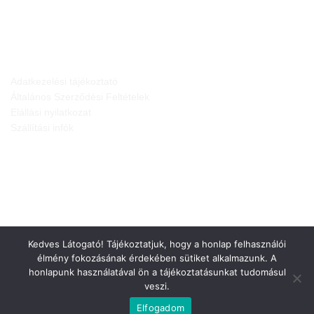
JOGI NYILATKOZATOK
Adatkezelési tájékoztató
Általános Szerződési Feltételek
Elállási nyilatkozat
Szállítási infók
Kedves Látogató! Tájékoztatjuk, hogy a honlap felhasználói
élmény fokozásának érdekében sütiket alkalmazunk. A
honlapunk használatával ön a tájékoztatásunkat tudomásul
veszi.
Weboldalt készítette:
Elfogadom
Minden jog fenntartva © 2026
Gepárd-FEN Kft.