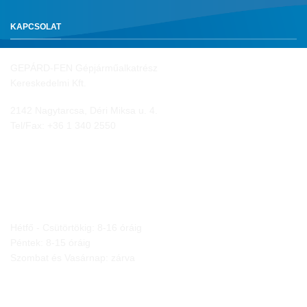
KAPCSOLAT
GEPÁRD-FEN Gépjárműalkatrész
Kereskedelmi Kft.
2142 Nagytarcsa, Déri Miksa u. 4.
Tel/Fax:
+36 1 340 2550
NYITVA TARTÁS
Hétfő - Csütörtökig: 8-16 óráig
Péntek: 8-15 óráig
Szombat és Vasárnap: zárva