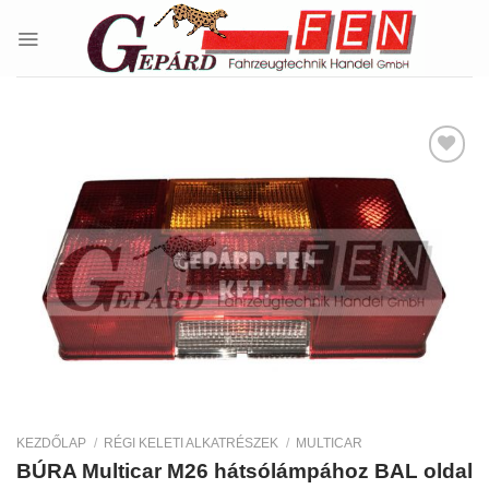
Skip
to
content
Kedvencekhez
KEZDŐLAP
/
RÉGI KELETI ALKATRÉSZEK
/
MULTICAR
BÚRA Multicar M26 hátsólámpához BAL oldal