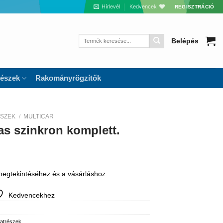
Hírlevél
Kedvencek
REGISZTRÁCIÓ
Keresés
Belépés
a
következőre:
részek
Rakományrögzítők
ÉSZEK
/
MULTICAR
as szinkron komplett.
 megtekintéséhez és a vásárláshoz
Kedvencekhez
katrészek