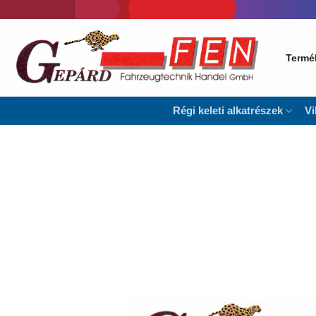
Skip
to
content
Termé
Régi keleti alkatrészek
Vi