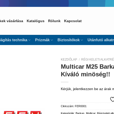
kek vásárlása
Katalógus
Rólunk
Kapcsolat
lágítás technika
Prizmák
Biztosítékok
Utánfutó alkat
KEZDŐLAP
/
RÉGI KELETI ALKATR
Multicar M25 Bark
Kedvencekhez
Kíváló minöség!!
Kérjük, jelentkezzen be az árak
Cikkszám:
FER0001
Kategóriák:
Barkas
,
Multicar
,
Régi keleti al