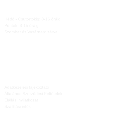
NYITVA TARTÁS
Hétfő - Csütörtökig: 8-16 óráig
Péntek: 8-15 óráig
Szombat és Vasárnap: zárva
JOGI NYILATKOZATOK
Adatkezelési tájékoztató
Általános Szerződési Feltételek
Elállási nyilatkozat
Szállítási infók