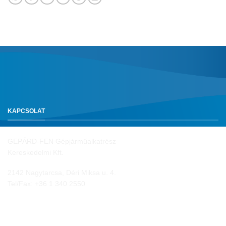
KAPCSOLAT
GEPÁRD-FEN Gépjárműalkatrész
Kereskedelmi Kft.
2142 Nagytarcsa, Déri Miksa u. 4.
Tel/Fax:
+36 1 340 2550