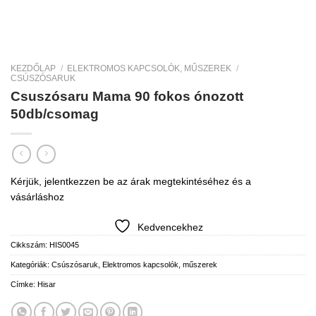
KEZDŐLAP
/
ELEKTROMOS KAPCSOLÓK, MŰSZEREK
/
CSÚSZÓSARUK
Csuszósaru Mama 90 fokos ónozott
50db/csomag
Kérjük, jelentkezzen be az árak megtekintéséhez és a
vásárláshoz
Kedvencekhez
Cikkszám:
HIS0045
Kategóriák:
Csúszósaruk
,
Elektromos kapcsolók, műszerek
Címke:
Hisar