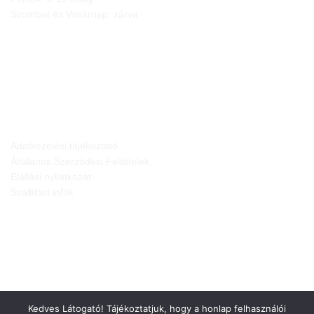
Szombat és Vasárnap: zárva
JOGI NYILATKOZATOK
Adatkezelési tájékoztató
Általános Szerződési Feltételek
Elállási nyilatkozat
Szállítási infók
Kedves Látogató! Tájékoztatjuk, hogy a honlap felhasználói