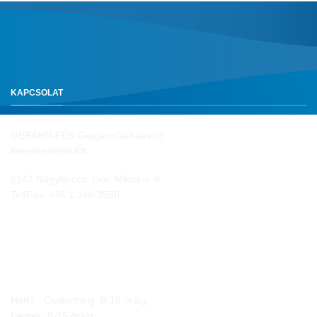
KAPCSOLAT
GEPÁRD-FEN Gépjárműalkatrész
Kereskedelmi Kft.
2142 Nagytarcsa, Déri Miksa u. 4.
Tel/Fax:
+36 1 340 2550
NYITVA TARTÁS
Hétfő - Csütörtökig: 8-16 óráig
Péntek: 8-15 óráig