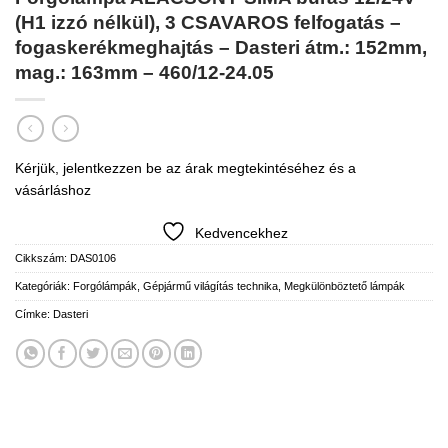
(H1 izzó nélkül), 3 CSAVAROS felfogatás –
fogaskerékmeghajtás – Dasteri átm.: 152mm,
mag.: 163mm – 460/12-24.05
Kérjük, jelentkezzen be az árak megtekintéséhez és a
vásárláshoz
Kedvencekhez
Cikkszám:
DAS0106
Kategóriák:
Forgólámpák
,
Gépjármű világítás technika
,
Megkülönböztető lámpák
Címke:
Dasteri