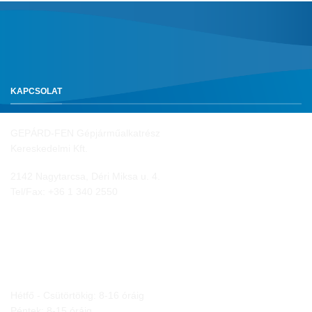
KAPCSOLAT
GEPÁRD-FEN Gépjárműalkatrész
Kereskedelmi Kft.
2142 Nagytarcsa, Déri Miksa u. 4.
Tel/Fax:
+36 1 340 2550
NYITVA TARTÁS
Hétfő - Csütörtökig: 8-16 óráig
Péntek: 8-15 óráig