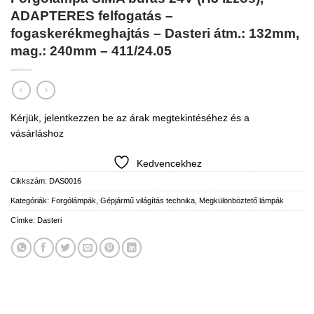
ADAPTERES felfogatás –
fogaskerékmeghajtás – Dasteri átm.: 132mm,
mag.: 240mm – 411/24.05
Kérjük, jelentkezzen be az árak megtekintéséhez és a
vásárláshoz
Kedvencekhez
Cikkszám:
DAS0016
Kategóriák:
Forgólámpák
,
Gépjármű világítás technika
,
Megkülönböztető lámpák
Címke:
Dasteri