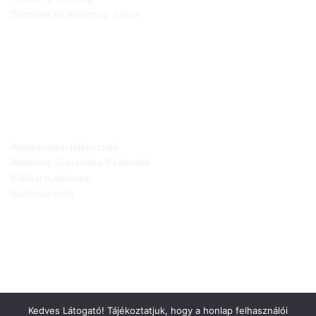
Szombat és Vasárnap: zárva
JOGI NYILATKOZATOK
Adatkezelési tájékoztató
Általános Szerződési Feltételek
Elállási nyilatkozat
Szállítási infók
Kedves Látogató! Tájékoztatjuk, hogy a honlap felhasználói