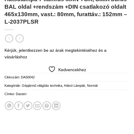
BAL oldal +rendszám +DIN csatlakozó oldalt
465x130mm, vast.: 80mm, furattáv.: 152mm –
L-2037PLSR
Kérjük, jelentkezzen be az árak megtekintéséhez és a
vásárláshoz
Kedvencekhez
Cikkszám:
DAS0042
Kategóriák:
Gépjármű világítás technika
,
Hátsó Lámpák
,
Normál
Címke:
Dasteri