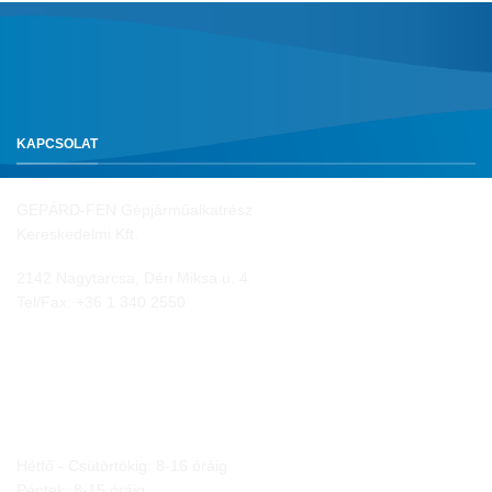
KAPCSOLAT
GEPÁRD-FEN Gépjárműalkatrész
Kereskedelmi Kft.
2142 Nagytarcsa, Déri Miksa u. 4.
Tel/Fax:
+36 1 340 2550
NYITVA TARTÁS
Hétfő - Csütörtökig: 8-16 óráig
Péntek: 8-15 óráig