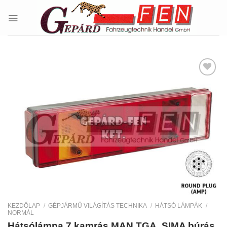
Skip
to
content
Kedvencekhez
KEZDŐLAP
/
GÉPJÁRMŰ VILÁGÍTÁS TECHNIKA
/
HÁTSÓ LÁMPÁK
/
NORMÁL
Hátsólámpa 7 kamrás MAN TGA, SIMA búrás