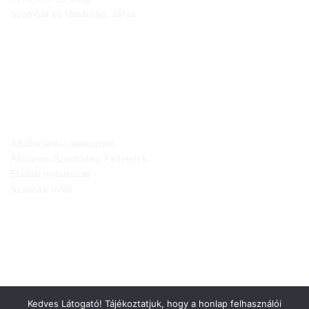
Szombat és Vasárnap: zárva
JOGI NYILATKOZATOK
Adatkezelési tájékoztató
Általános Szerződési Feltételek
Elállási nyilatkozat
Szállítási infók
Kedves Látogató! Tájékoztatjuk, hogy a honlap felhasználói