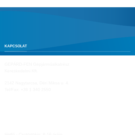
KAPCSOLAT
GEPÁRD-FEN Gépjárműalkatrész
Kereskedelmi Kft.
2142 Nagytarcsa, Déri Miksa u. 4.
Tel/Fax:
+36 1 340 2550
NYITVA TARTÁS
Hétfő - Csütörtökig: 8-16 óráig