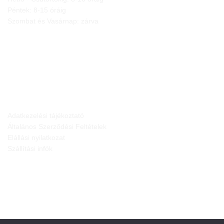
Péntek: 8-15 óráig
Szombat és Vasárnap: zárva
JOGI NYILATKOZATOK
Adatkezelési tájékoztató
Általános Szerződési Feltételek
Elállási nyilatkozat
Szállítási infók