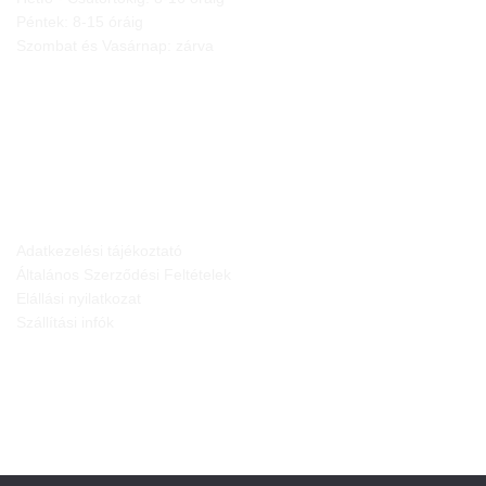
Péntek: 8-15 óráig
Szombat és Vasárnap: zárva
JOGI NYILATKOZATOK
Adatkezelési tájékoztató
Általános Szerződési Feltételek
Elállási nyilatkozat
Szállítási infók