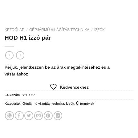
KEZDŐLAP
/
GÉPJÁRMŰ VILÁGÍTÁS TECHNIKA
/
IZZÓK
HOD H1 izzó pár
Kérjük, jelentkezzen be az árak megtekintéséhez és a
vásárláshoz
Kedvencekhez
Cikkszám:
BEL0062
Kategóriák:
Gépjármű világítás technika
,
Izzók
,
Új termékek