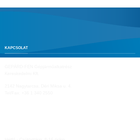
KAPCSOLAT
GEPÁRD-FEN Gépjárműalkatrész
Kereskedelmi Kft.
2142 Nagytarcsa, Déri Miksa u. 4.
Tel/Fax:
+36 1 340 2550
NYITVA TARTÁS
Hétfő - Csütörtökig: 8-16 óráig