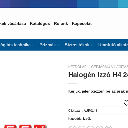
kek vásárlása
Katalógus
Rólunk
Kapcsolat
lágítás technika
Prizmák
Biztosítékok
Utánfutó alkat
KEZDŐLAP
/
GÉPJÁRMŰ VILÁGÍTÁ
Halogén Izzó H4 
Kedvencekhez
Kérjük, jelentkezzen be az árak
Cikkszám:
AUR0148
Kategória:
Izzók