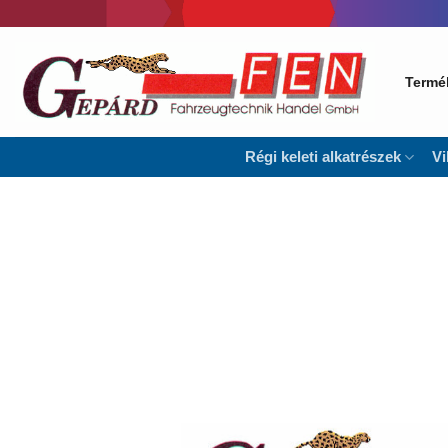
Skip
to
content
Termé
Régi keleti alkatrészek
Vi