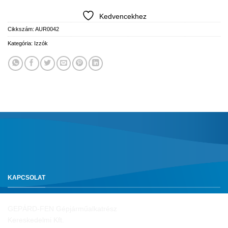
Kedvencekhez
Cikkszám:
AUR0042
Kategória:
Izzók
KAPCSOLAT
GEPÁRD-FEN Gépjárműalkatrész
Kereskedelmi Kft.