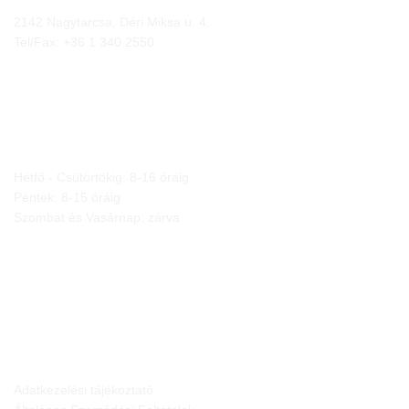
2142 Nagytarcsa, Déri Miksa u. 4.
Tel/Fax:
+36 1 340 2550
NYITVA TARTÁS
Hétfő - Csütörtökig: 8-16 óráig
Péntek: 8-15 óráig
Szombat és Vasárnap: zárva
JOGI NYILATKOZATOK
Adatkezelési tájékoztató