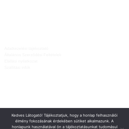
JOGI NYILATKOZATOK
Adatkezelési tájékoztató
Általános Szerződési Feltételek
Elállási nyilatkozat
Szállítási infók
Kedves Látogató! Tájékoztatjuk, hogy a honlap felhasználói
élmény fokozásának érdekében sütiket alkalmazunk. A
honlapunk használatával ön a tájékoztatásunkat tudomásul