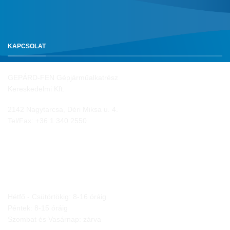
KAPCSOLAT
GEPÁRD-FEN Gépjárműalkatrész
Kereskedelmi Kft.
2142 Nagytarcsa, Déri Miksa u. 4.
Tel/Fax:
+36 1 340 2550
NYITVA TARTÁS
Hétfő - Csütörtökig: 8-16 óráig
Péntek: 8-15 óráig
Szombat és Vasárnap: zárva