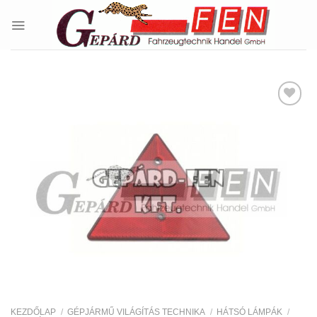
Skip
to
content
Kedvencekhez
KEZDŐLAP
/
GÉPJÁRMŰ VILÁGÍTÁS TECHNIKA
/
HÁTSÓ LÁMPÁK
/