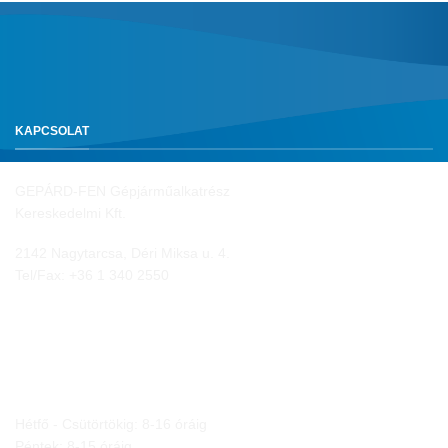
KAPCSOLAT
GEPÁRD-FEN Gépjárműalkatrész
Kereskedelmi Kft.
2142 Nagytarcsa, Déri Miksa u. 4.
Tel/Fax:
+36 1 340 2550
NYITVA TARTÁS
Hétfő - Csütörtökig: 8-16 óráig
Péntek: 8-15 óráig