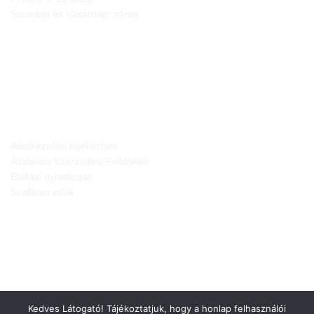
Szombat és Vasárnap: zárva
JOGI NYILATKOZATOK
Adatkezelési tájékoztató
Általános Szerződési Feltételek
Elállási nyilatkozat
Szállítási infók
Kedves Látogató! Tájékoztatjuk, hogy a honlap felhasználói