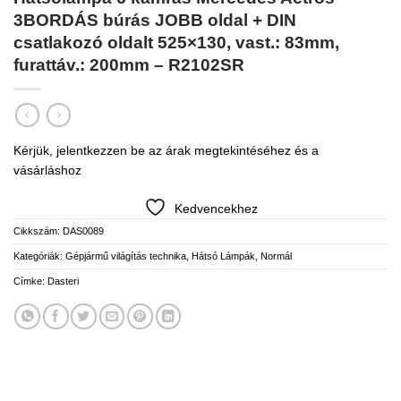
3BORDÁS búrás JOBB oldal + DIN
csatlakozó oldalt 525×130, vast.: 83mm,
furattáv.: 200mm – R2102SR
Kérjük, jelentkezzen be az árak megtekintéséhez és a
vásárláshoz
Kedvencekhez
Cikkszám:
DAS0089
Kategóriák:
Gépjármű világítás technika
,
Hátsó Lámpák
,
Normál
Címke:
Dasteri