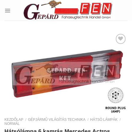
Skip
to
content
Kedvencekhez
KEZDŐLAP
/
GÉPJÁRMŰ VILÁGÍTÁS TECHNIKA
/
HÁTSÓ LÁMPÁK
/
NORMÁL
Hátsólámpa 6 kamrás Mercedes Actros