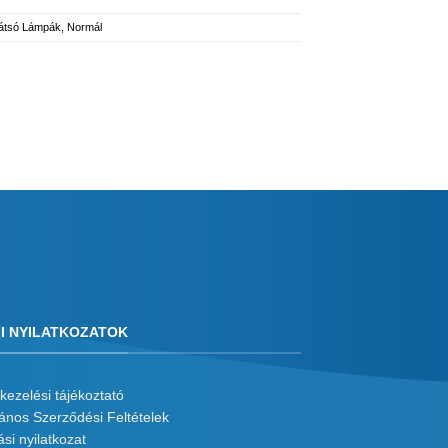
átsó Lámpák
,
Normál
I NYILATKOZATOK
kezelési tájékoztató
lános Szerződési Feltételek
ási nyilatkozat