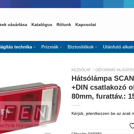
kek vásárlása
Katalógus
Rólunk
Kapcsolat
lágítás technika
Prizmák
Biztosítékok
Utánfutó alkat
KEZDŐLAP
/
GÉPJÁRMŰ VILÁGÍTÁ
Hátsólámpa SCAN
Kedvencekhez
+DIN csatlakozó o
80mm, furattáv.:
Kérjük, jelentkezzen be az árak
Cikkszám:
DAS0054