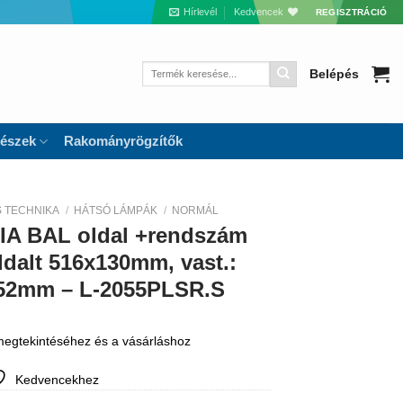
Hírlevél
Kedvencek
REGISZTRÁCIÓ
Keresés
Belépés
a
következőre:
részek
Rakományrögzítők
S TECHNIKA
/
HÁTSÓ LÁMPÁK
/
NORMÁL
IA BAL oldal +rendszám
ldalt 516x130mm, vast.:
 152mm – L-2055PLSR.S
 megtekintéséhez és a vásárláshoz
Kedvencekhez