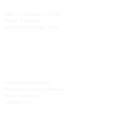
Hétfő - Csütörtökig: 8-16 óráig
Péntek: 8-15 óráig
Szombat és Vasárnap: zárva
JOGI NYILATKOZATOK
Adatkezelési tájékoztató
Általános Szerződési Feltételek
Elállási nyilatkozat
Szállítási infók