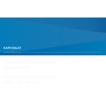
KAPCSOLAT
GEPÁRD-FEN Gépjárműalkatrész
Kereskedelmi Kft.
2142 Nagytarcsa, Déri Miksa u. 4.
Tel/Fax:
+36 1 340 2550
NYITVA TARTÁS