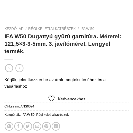
KEZDŐLAP
/
RÉGI KELETI ALKATRÉSZEK
/
IFA W 50
IFA W50 Dugattyú gyûrû garnitúra. Méretei:
121,5×3-3-5mm. 3. javítóméret. Lengyel
termék.
Kérjük, jelentkezzen be az árak megtekintéséhez és a
vásárláshoz
Kedvencekhez
Cikkszám:
ANS0024
Kategóriák:
IFA W 50
,
Régi keleti alkatrészek