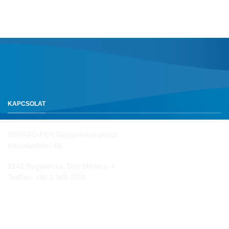
KAPCSOLAT
GEPÁRD-FEN Gépjárműalkatrész
Kereskedelmi Kft.
2142 Nagytarcsa, Déri Miksa u. 4.
Tel/Fax:
+36 1 340 2550
NYITVA TARTÁS