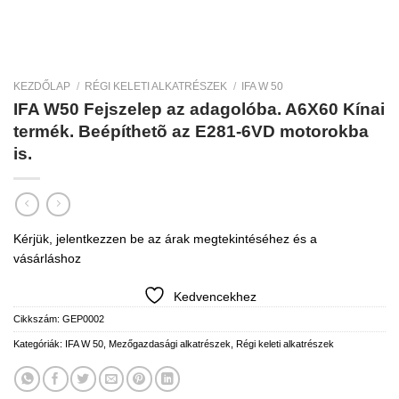
KEZDŐLAP
/
RÉGI KELETI ALKATRÉSZEK
/
IFA W 50
IFA W50 Fejszelep az adagolóba. A6X60 Kínai
termék. Beépíthetõ az E281-6VD motorokba
is.
Kérjük, jelentkezzen be az árak megtekintéséhez és a
vásárláshoz
Kedvencekhez
Cikkszám:
GEP0002
Kategóriák:
IFA W 50
,
Mezőgazdasági alkatrészek
,
Régi keleti alkatrészek