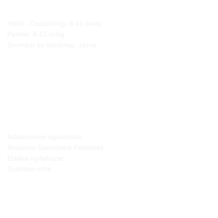
Hétfő - Csütörtökig: 8-16 óráig
Péntek: 8-15 óráig
Szombat és Vasárnap: zárva
JOGI NYILATKOZATOK
Adatkezelési tájékoztató
Általános Szerződési Feltételek
Elállási nyilatkozat
Szállítási infók