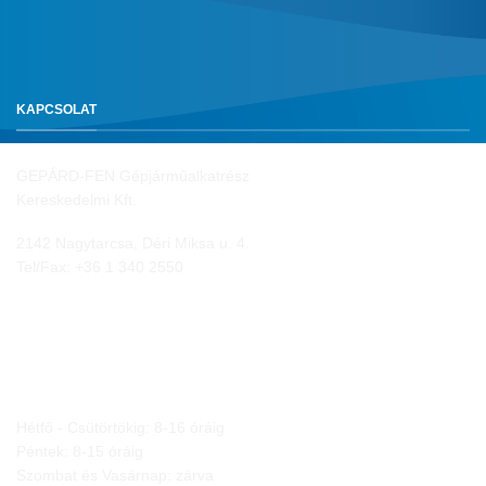
KAPCSOLAT
GEPÁRD-FEN Gépjárműalkatrész
Kereskedelmi Kft.
2142 Nagytarcsa, Déri Miksa u. 4.
Tel/Fax:
+36 1 340 2550
NYITVA TARTÁS
Hétfő - Csütörtökig: 8-16 óráig
Péntek: 8-15 óráig
Szombat és Vasárnap: zárva