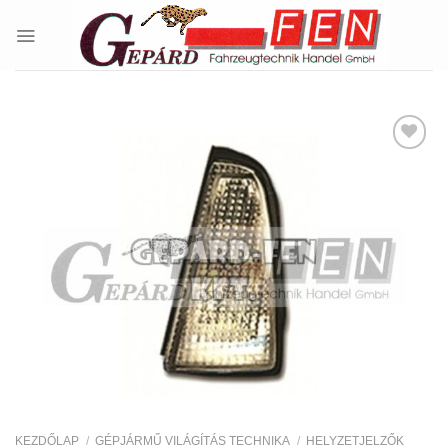
Skip
to
content
Kedvencekhez
KEZDŐLAP
/
GÉPJÁRMŰ VILÁGÍTÁS TECHNIKA
/
HELYZETJELZŐK