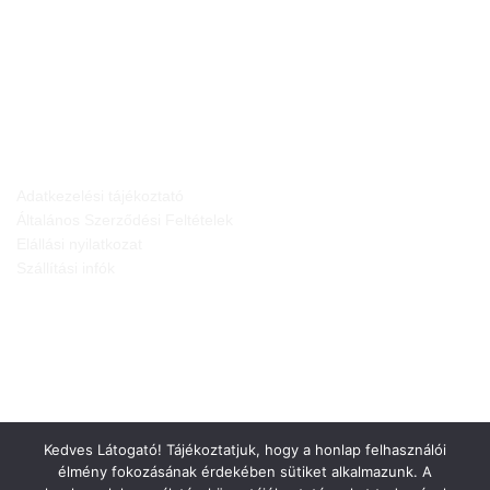
JOGI NYILATKOZATOK
Adatkezelési tájékoztató
Általános Szerződési Feltételek
Elállási nyilatkozat
Szállítási infók
Kedves Látogató! Tájékoztatjuk, hogy a honlap felhasználói
élmény fokozásának érdekében sütiket alkalmazunk. A