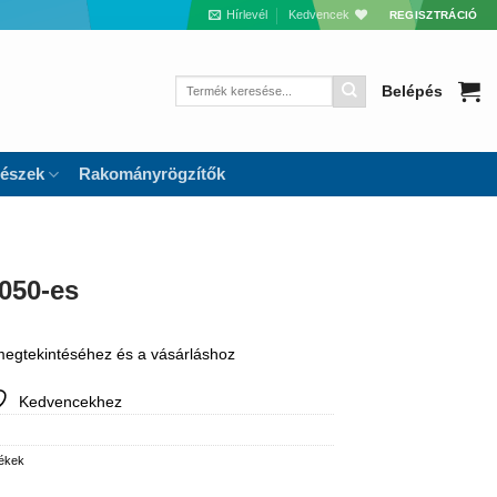
Hírlevél
Kedvencek
REGISZTRÁCIÓ
Keresés
Belépés
a
következőre:
részek
Rakományrögzítők
 050-es
 megtekintéséhez és a vásárláshoz
Kedvencekhez
mékek