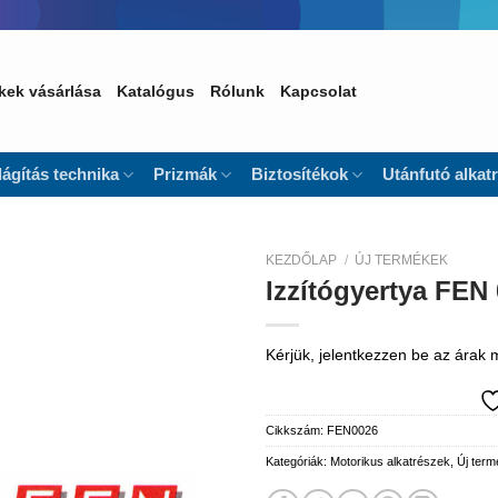
kek vásárlása
Katalógus
Rólunk
Kapcsolat
lágítás technika
Prizmák
Biztosítékok
Utánfutó alkat
KEZDŐLAP
/
ÚJ TERMÉKEK
Izzítógyertya FEN
Kedvencekhez
Kérjük, jelentkezzen be az árak
Cikkszám:
FEN0026
Kategóriák:
Motorikus alkatrészek
,
Új ter