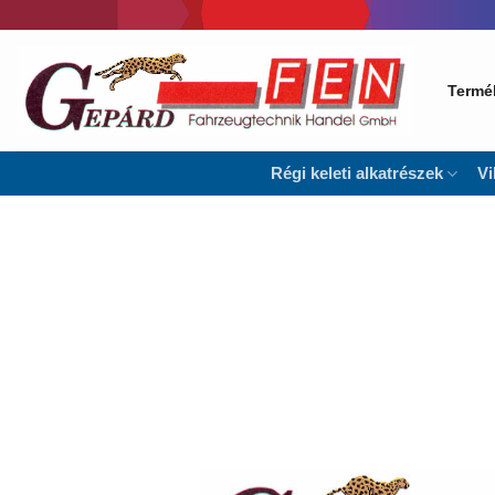
Skip
to
content
Termé
Régi keleti alkatrészek
Vi