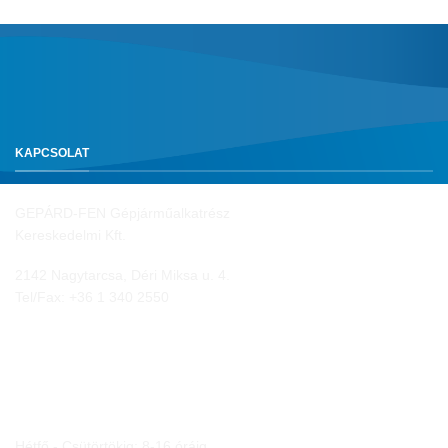
KAPCSOLAT
GEPÁRD-FEN Gépjárműalkatrész
Kereskedelmi Kft.
2142 Nagytarcsa, Déri Miksa u. 4.
Tel/Fax:
+36 1 340 2550
NYITVA TARTÁS
Hétfő - Csütörtökig: 8-16 óráig