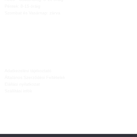
Péntek: 8-15 óráig
Szombat és Vasárnap: zárva
JOGI NYILATKOZATOK
Adatkezelési tájékoztató
Általános Szerződési Feltételek
Elállási nyilatkozat
Szállítási infók