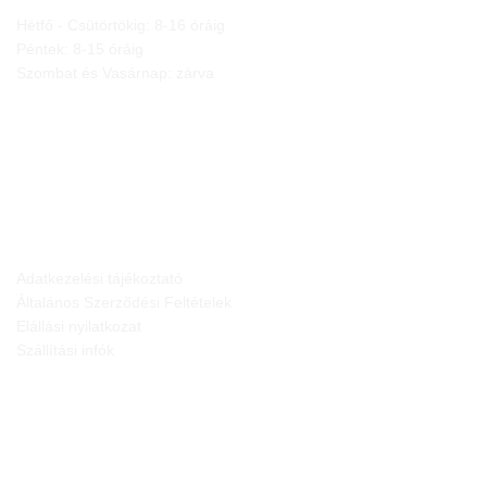
Hétfő - Csütörtökig: 8-16 óráig
Péntek: 8-15 óráig
Szombat és Vasárnap: zárva
JOGI NYILATKOZATOK
Adatkezelési tájékoztató
Általános Szerződési Feltételek
Elállási nyilatkozat
Szállítási infók