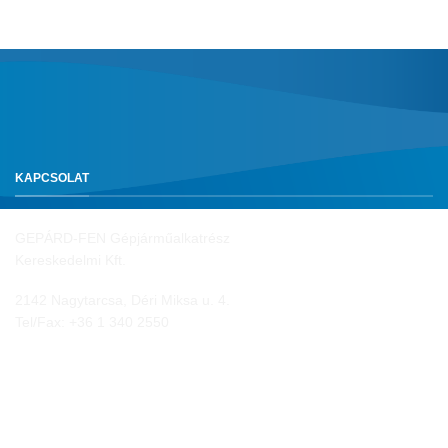
KAPCSOLAT
GEPÁRD-FEN Gépjárműalkatrész
Kereskedelmi Kft.
2142 Nagytarcsa, Déri Miksa u. 4.
Tel/Fax:
+36 1 340 2550
NYITVA TARTÁS