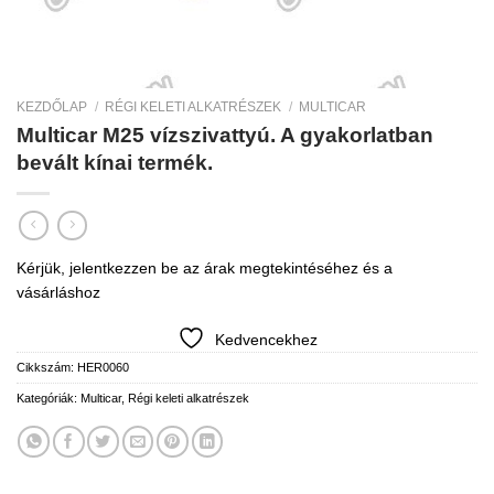
KEZDŐLAP
/
RÉGI KELETI ALKATRÉSZEK
/
MULTICAR
Multicar M25 vízszivattyú. A gyakorlatban
bevált kínai termék.
Kérjük, jelentkezzen be az árak megtekintéséhez és a
vásárláshoz
Kedvencekhez
Cikkszám:
HER0060
Kategóriák:
Multicar
,
Régi keleti alkatrészek