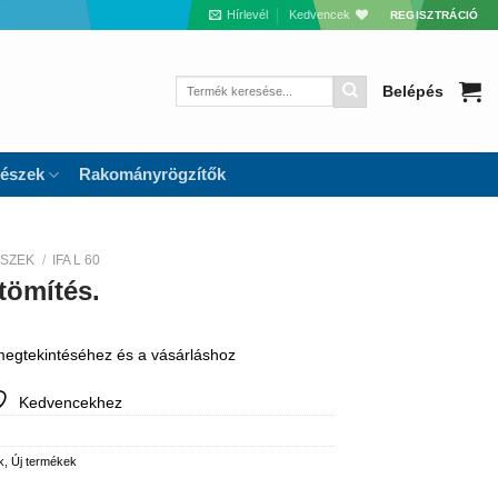
Hírlevél
Kedvencek
REGISZTRÁCIÓ
Keresés
Belépés
a
következőre:
részek
Rakományrögzítők
ÉSZEK
/
IFA L 60
tömítés.
 megtekintéséhez és a vásárláshoz
Kedvencekhez
k
,
Új termékek