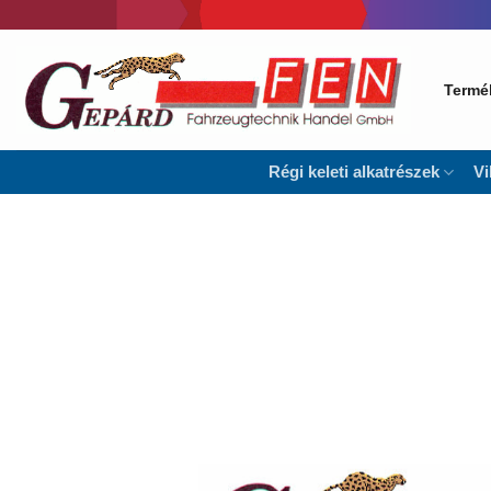
Skip
to
content
Termé
Régi keleti alkatrészek
Vi