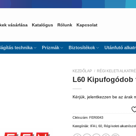
kek vásárlása
Katalógus
Rólunk
Kapcsolat
lágítás technika
Prizmák
Biztosítékok
Utánfutó alkat
KEZDŐLAP
/
RÉGI KELETI ALKATR
L60 Kipufogódob 
Kedvencekhez
Kérjük, jelentkezzen be az árak
Cikkszám:
FER0043
Kategóriák:
IFA L 60
,
Régi keleti alkatrésze