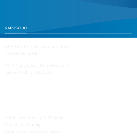
KAPCSOLAT
GEPÁRD-FEN Gépjárműalkatrész
Kereskedelmi Kft.
2142 Nagytarcsa, Déri Miksa u. 4.
Tel/Fax:
+36 1 340 2550
NYITVA TARTÁS
Hétfő - Csütörtökig: 8-16 óráig
Péntek: 8-15 óráig
Szombat és Vasárnap: zárva