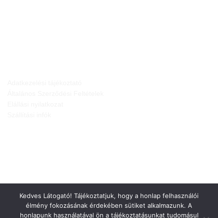
JOGI NYILATKOZATOK
Adatkezelési tájékoztató
Általános Szerződési Feltételek
Elállási nyilatkozat
Szállítási infók
Kedves Látogató! Tájékoztatjuk, hogy a honlap felhasználói
élmény fokozásának érdekében sütiket alkalmazunk. A
honlapunk használatával ön a tájékoztatásunkat tudomásul