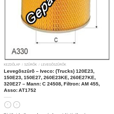
KEZDŐLAP
/
SZŰRŐK
/
LEVEGŐSZŰRŐK
Levegõszûrõ – Iveco: (Trucks) 120E23,
150E23, 150E27, 260E23KE, 260E27KE,
320E27 – Mann: C 24508, Filtron: AM 455,
Asso: AT1752