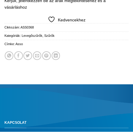
Kérjük, jelentkezzen be az árak megtekintéséhez és a
vásárláshoz
Kedvencekhez
Cikkszám:
ASS0368
Kategóriák:
Levegőszűrők
,
Szűrők
Címke:
Asso
KAPCSOLAT