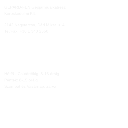
GEPÁRD-FEN Gépjárműalkatrész
Kereskedelmi Kft.
2142 Nagytarcsa, Déri Miksa u. 4.
Tel/Fax:
+36 1 340 2550
NYITVA TARTÁS
Hétfő - Csütörtökig: 8-16 óráig
Péntek: 8-15 óráig
Szombat és Vasárnap: zárva
JOGI NYILATKOZATOK