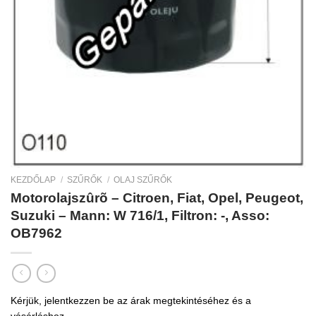
KEZDŐLAP
/
SZŰRŐK
/
OLAJ SZŰRŐK
Motorolajszûrõ – Citroen, Fiat, Opel, Peugeot,
Suzuki – Mann: W 716/1, Filtron: -, Asso:
OB7962
Kérjük, jelentkezzen be az árak megtekintéséhez és a