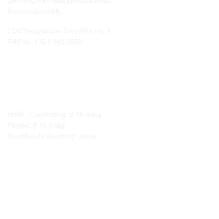
GEPÁRD-FEN Gépjárműalkatrész
Kereskedelmi Kft.
2142 Nagytarcsa, Déri Miksa u. 4.
Tel/Fax:
+36 1 340 2550
NYITVA TARTÁS
Hétfő - Csütörtökig: 8-16 óráig
Péntek: 8-15 óráig
Szombat és Vasárnap: zárva
JOGI NYILATKOZATOK