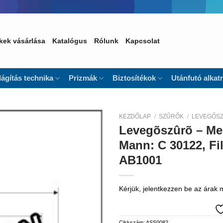
kek vásárlása
Katalógus
Rólunk
Kapcsolat
lágítás technika
Prizmák
Biztosítékok
Utánfutó alkat
KEZDŐLAP
/
SZŰRŐK
/
LEVEGŐS
Levegõszûrõ – Mer
Kedvencekhez
Mann: C 30122, Fi
AB1001
Kérjük, jelentkezzen be az árak
Cikkszám:
ASS0082