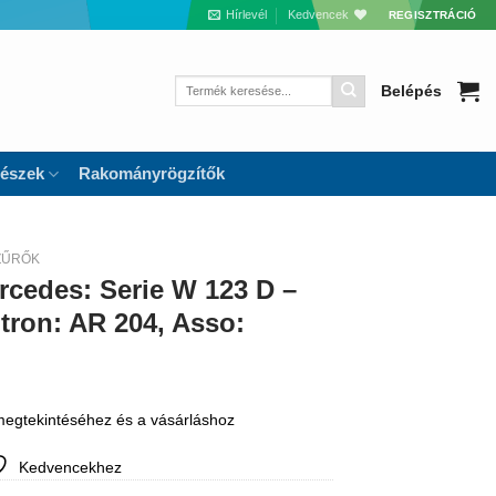
Hírlevél
Kedvencek
REGISZTRÁCIÓ
Keresés
Belépés
a
következőre:
részek
Rakományrögzítők
ZŰRŐK
cedes: Serie W 123 D –
ltron: AR 204, Asso:
 megtekintéséhez és a vásárláshoz
Kedvencekhez