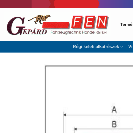
Skip
to
content
Termé
Régi keleti alkatrészek
Vi