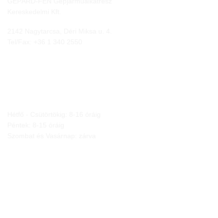
GEPÁRD-FEN Gépjárműalkatrész
Kereskedelmi Kft.
2142 Nagytarcsa, Déri Miksa u. 4.
Tel/Fax:
+36 1 340 2550
NYITVA TARTÁS
Hétfő - Csütörtökig: 8-16 óráig
Péntek: 8-15 óráig
Szombat és Vasárnap: zárva
JOGI NYILATKOZATOK