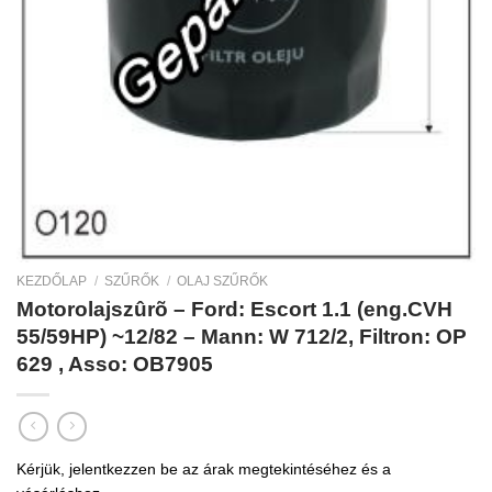
KEZDŐLAP
/
SZŰRŐK
/
OLAJ SZŰRŐK
Motorolajszûrõ – Ford: Escort 1.1 (eng.CVH
55/59HP) ~12/82 – Mann: W 712/2, Filtron: OP
629 , Asso: OB7905
Kérjük, jelentkezzen be az árak megtekintéséhez és a