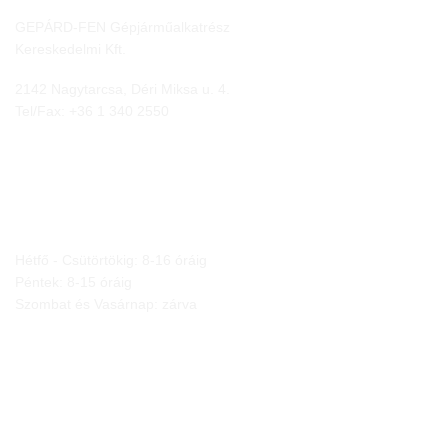
GEPÁRD-FEN Gépjárműalkatrész
Kereskedelmi Kft.
2142 Nagytarcsa, Déri Miksa u. 4.
Tel/Fax:
+36 1 340 2550
NYITVA TARTÁS
Hétfő - Csütörtökig: 8-16 óráig
Péntek: 8-15 óráig
Szombat és Vasárnap: zárva
JOGI NYILATKOZATOK