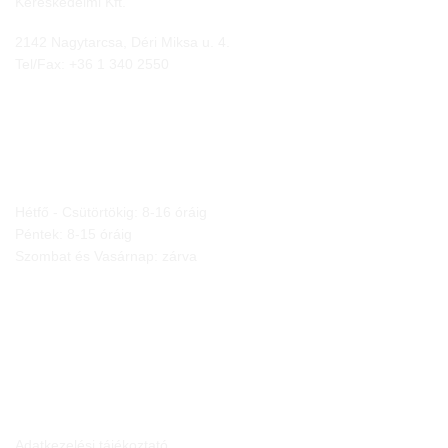
Kereskedelmi Kft.
2142 Nagytarcsa, Déri Miksa u. 4.
Tel/Fax:
+36 1 340 2550
NYITVA TARTÁS
Hétfő - Csütörtökig: 8-16 óráig
Péntek: 8-15 óráig
Szombat és Vasárnap: zárva
JOGI NYILATKOZATOK
Adatkezelési tájékoztató