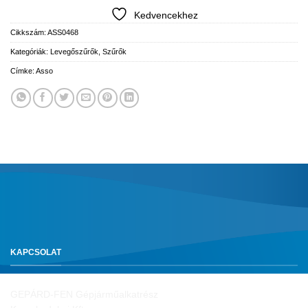
Kedvencekhez
Cikkszám:
ASS0468
Kategóriák:
Levegőszűrők
,
Szűrők
Címke:
Asso
KAPCSOLAT
GEPÁRD-FEN Gépjárműalkatrész