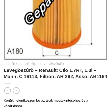
KEZDŐLAP
/
SZŰRŐK
/
LEVEGŐSZŰRŐK
Levegõszûrõ – Renault: CIio 1.7RT, 1.8i –
Mann: C 16113, Filtron: AR 282, Asso: AB1164
Kérjük, jelentkezzen be az árak megtekintéséhez és a
vásárláshoz