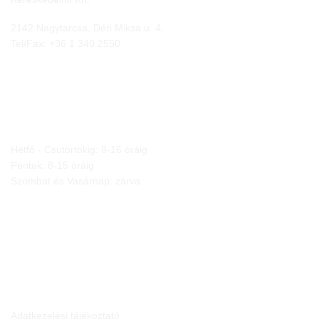
2142 Nagytarcsa, Déri Miksa u. 4.
Tel/Fax:
+36 1 340 2550
NYITVA TARTÁS
Hétfő - Csütörtökig: 8-16 óráig
Péntek: 8-15 óráig
Szombat és Vasárnap: zárva
JOGI NYILATKOZATOK
Adatkezelési tájékoztató