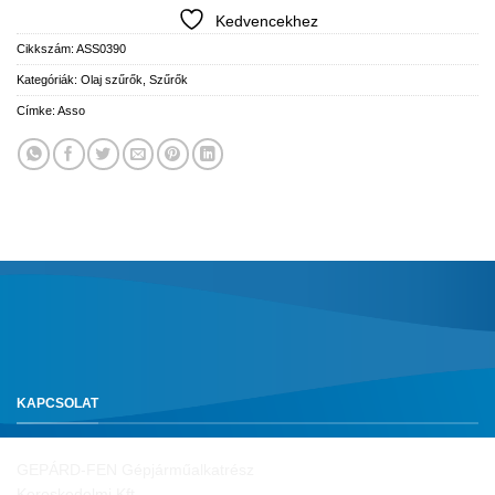
Kedvencekhez
Cikkszám:
ASS0390
Kategóriák:
Olaj szűrők
,
Szűrők
Címke:
Asso
KAPCSOLAT
GEPÁRD-FEN Gépjárműalkatrész
Kereskedelmi Kft.