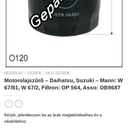
KEZDŐLAP
/
SZŰRŐK
/
OLAJ SZŰRŐK
Motorolajszûrõ – Daihatsu, Suzuki – Mann: W
67/81, W 67/2, Filtron: OP 564, Asso: OB9687
Kérjük, jelentkezzen be az árak megtekintéséhez és a
vásárláshoz