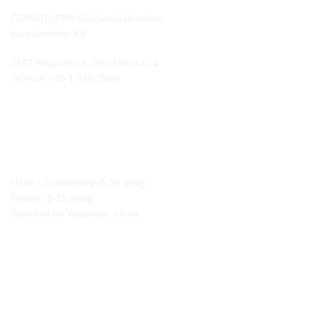
GEPÁRD-FEN Gépjárműalkatrész
Kereskedelmi Kft.
2142 Nagytarcsa, Déri Miksa u. 4.
Tel/Fax:
+36 1 340 2550
NYITVA TARTÁS
Hétfő - Csütörtökig: 8-16 óráig
Péntek: 8-15 óráig
Szombat és Vasárnap: zárva
JOGI NYILATKOZATOK