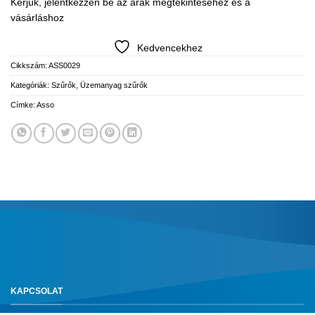
Kérjük, jelentkezzen be az árak megtekintéséhez és a
vásárláshoz
Kedvencekhez
Cikkszám:
ASS0029
Kategóriák:
Szűrők
,
Üzemanyag szűrők
Címke:
Asso
KAPCSOLAT