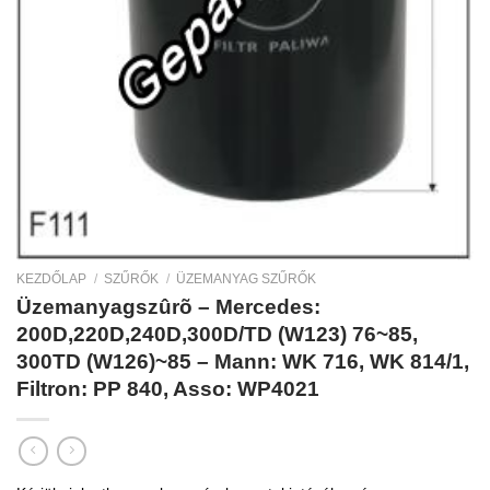
KEZDŐLAP
/
SZŰRŐK
/
ÜZEMANYAG SZŰRŐK
Üzemanyagszûrõ – Mercedes:
200D,220D,240D,300D/TD (W123) 76~85,
300TD (W126)~85 – Mann: WK 716, WK 814/1,
Filtron: PP 840, Asso: WP4021