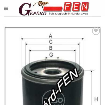
Skip
to
content
Kedvencekhez