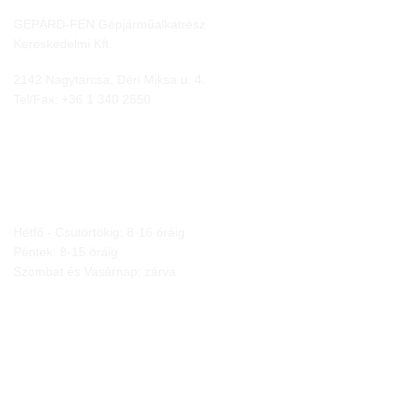
GEPÁRD-FEN Gépjárműalkatrész
Kereskedelmi Kft.
2142 Nagytarcsa, Déri Miksa u. 4.
Tel/Fax:
+36 1 340 2550
NYITVA TARTÁS
Hétfő - Csütörtökig: 8-16 óráig
Péntek: 8-15 óráig
Szombat és Vasárnap: zárva
JOGI NYILATKOZATOK