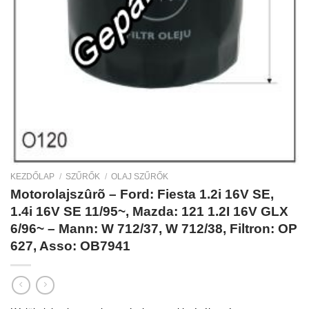
KEZDŐLAP
/
SZŰRŐK
/
OLAJ SZŰRŐK
Motorolajszûrõ – Ford: Fiesta 1.2i 16V SE,
1.4i 16V SE 11/95~, Mazda: 121 1.2I 16V GLX
6/96~ – Mann: W 712/37, W 712/38, Filtron: OP
627, Asso: OB7941