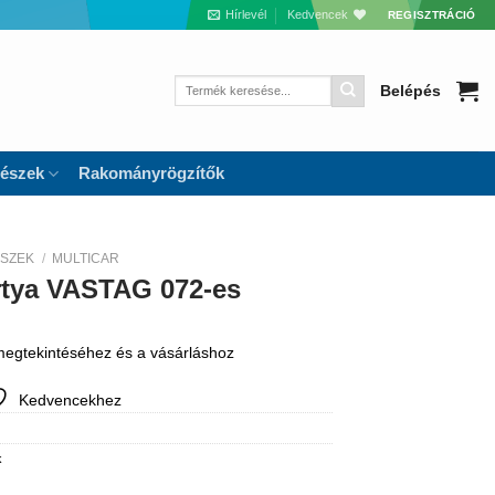
Hírlevél
Kedvencek
REGISZTRÁCIÓ
Keresés
Belépés
a
következőre:
részek
Rakományrögzítők
ÉSZEK
/
MULTICAR
ertya VASTAG 072-es
 megtekintéséhez és a vásárláshoz
Kedvencekhez
k