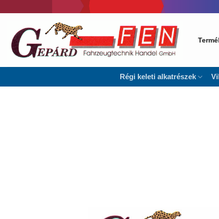
Skip
to
content
Termé
Régi keleti alkatrészek
Vi