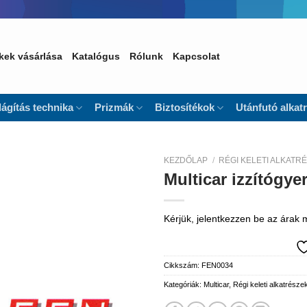
kek vásárlása
Katalógus
Rólunk
Kapcsolat
lágítás technika
Prizmák
Biztosítékok
Utánfutó alkat
KEZDŐLAP
/
RÉGI KELETI ALKATR
Multicar izzítógy
Kedvencekhez
Kérjük, jelentkezzen be az árak
Cikkszám:
FEN0034
Kategóriák:
Multicar
,
Régi keleti alkatrésze