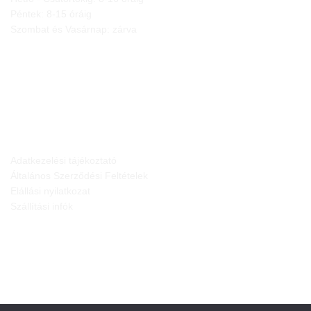
Péntek: 8-15 óráig
Szombat és Vasárnap: zárva
JOGI NYILATKOZATOK
Adatkezelési tájékoztató
Általános Szerződési Feltételek
Elállási nyilatkozat
Szállítási infók