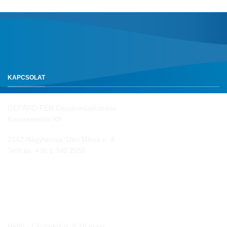
KAPCSOLAT
GEPÁRD-FEN Gépjárműalkatrész
Kereskedelmi Kft.
2142 Nagytarcsa, Déri Miksa u. 4.
Tel/Fax:
+36 1 340 2550
NYITVA TARTÁS
Hétfő - Csütörtökig: 8-16 óráig