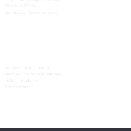
Péntek: 8-15 óráig
Szombat és Vasárnap: zárva
JOGI NYILATKOZATOK
Adatkezelési tájékoztató
Általános Szerződési Feltételek
Elállási nyilatkozat
Szállítási infók