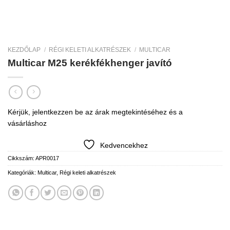
KEZDŐLAP
/
RÉGI KELETI ALKATRÉSZEK
/
MULTICAR
Multicar M25 kerékfékhenger javító
Kérjük, jelentkezzen be az árak megtekintéséhez és a
vásárláshoz
Kedvencekhez
Cikkszám:
APR0017
Kategóriák:
Multicar
,
Régi keleti alkatrészek