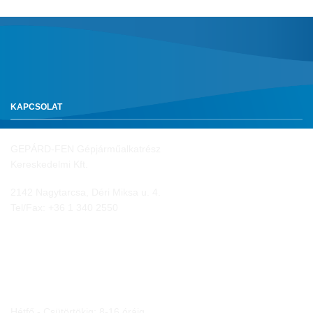
KAPCSOLAT
GEPÁRD-FEN Gépjárműalkatrész
Kereskedelmi Kft.
2142 Nagytarcsa, Déri Miksa u. 4.
Tel/Fax:
+36 1 340 2550
NYITVA TARTÁS
Hétfő - Csütörtökig: 8-16 óráig