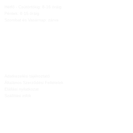
Hétfő - Csütörtökig: 8-16 óráig
Péntek: 8-15 óráig
Szombat és Vasárnap: zárva
JOGI NYILATKOZATOK
Adatkezelési tájékoztató
Általános Szerződési Feltételek
Elállási nyilatkozat
Szállítási infók