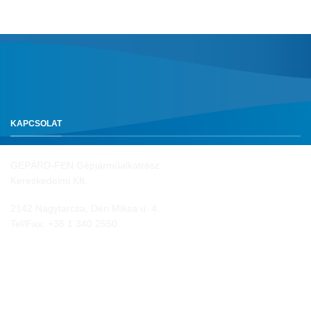
KAPCSOLAT
GEPÁRD-FEN Gépjárműalkatrész
Kereskedelmi Kft.
2142 Nagytarcsa, Déri Miksa u. 4.
Tel/Fax:
+36 1 340 2550
NYITVA TARTÁS