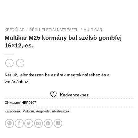
KEZDŐLAP
/
RÉGI KELETI ALKATRÉSZEK
/
MULTICAR
Multikar M25 kormány bal szélsõ gömbfej
16×12,-es.
Kérjük, jelentkezzen be az árak megtekintéséhez és a
vásárláshoz
Kedvencekhez
Cikkszám:
HER0107
Kategóriák:
Multicar
,
Régi keleti alkatrészek