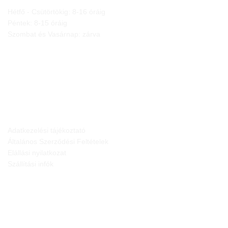
Hétfő - Csütörtökig: 8-16 óráig
Péntek: 8-15 óráig
Szombat és Vasárnap: zárva
JOGI NYILATKOZATOK
Adatkezelési tájékoztató
Általános Szerződési Feltételek
Elállási nyilatkozat
Szállítási infók