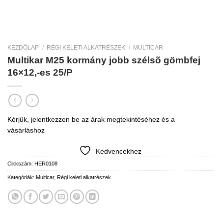
KEZDŐLAP
/
RÉGI KELETI ALKATRÉSZEK
/
MULTICAR
Multikar M25 kormány jobb szélsõ gömbfej
16×12,-es 25/P
Kérjük, jelentkezzen be az árak megtekintéséhez és a
vásárláshoz
Kedvencekhez
Cikkszám:
HER0108
Kategóriák:
Multicar
,
Régi keleti alkatrészek