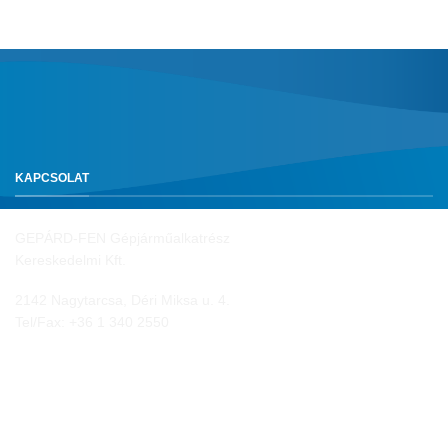
KAPCSOLAT
GEPÁRD-FEN Gépjárműalkatrész
Kereskedelmi Kft.
2142 Nagytarcsa, Déri Miksa u. 4.
Tel/Fax:
+36 1 340 2550
NYITVA TARTÁS