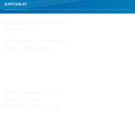
KAPCSOLAT
GEPÁRD-FEN Gépjárműalkatrész
Kereskedelmi Kft.
2142 Nagytarcsa, Déri Miksa u. 4.
Tel/Fax:
+36 1 340 2550
NYITVA TARTÁS
Hétfő - Csütörtökig: 8-16 óráig
Péntek: 8-15 óráig
Szombat és Vasárnap: zárva