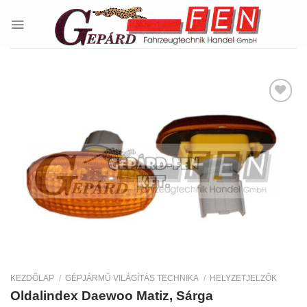
Skip
to
content
Kedvencekhez
KEZDŐLAP
/
GÉPJÁRMŰ VILÁGÍTÁS TECHNIKA
/
HELYZETJELZŐK
Oldalindex Daewoo Matiz, Sárga